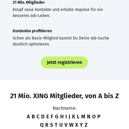
21 Mio. Mitglieder
Knüpf neue Kontakte und erhalte Impulse für ein
besseres Job-Leben.
Kostenlos profitieren
Schon als Basis-Mitglied kannst Du Deine Job-Suche
deutlich optimieren.
Jetzt registrieren
21 Mio. XING Mitglieder, von A bis Z
Nachname:
A
B
C
D
E
F
G
H
I
J
K
L
M
N
O
P
Q
R
S
T
U
V
W
X
Y
Z