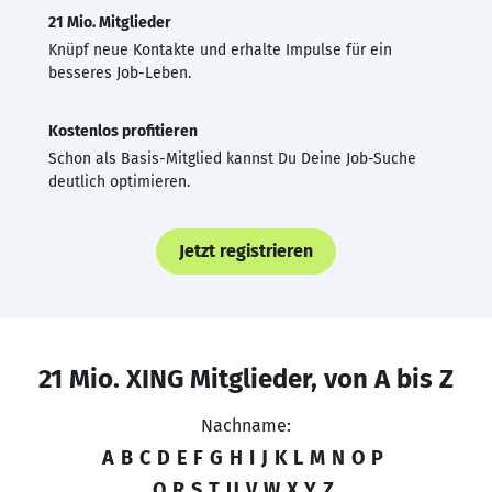
21 Mio. Mitglieder
Knüpf neue Kontakte und erhalte Impulse für ein
besseres Job-Leben.
Kostenlos profitieren
Schon als Basis-Mitglied kannst Du Deine Job-Suche
deutlich optimieren.
Jetzt registrieren
21 Mio. XING Mitglieder, von A bis Z
Nachname:
A
B
C
D
E
F
G
H
I
J
K
L
M
N
O
P
Q
R
S
T
U
V
W
X
Y
Z