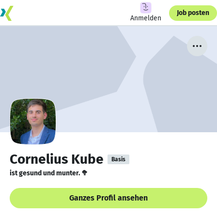
Job posten
Anmelden
Cornelius Kube
Basis
ist gesund und munter. 🥦
Ganzes Profil ansehen