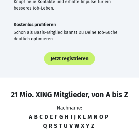
Knüpf neue Kontakte und erhalte Impulse für ein
besseres Job-Leben.
Kostenlos profitieren
Schon als Basis-Mitglied kannst Du Deine Job-Suche
deutlich optimieren.
Jetzt registrieren
21 Mio. XING Mitglieder, von A bis Z
Nachname:
A
B
C
D
E
F
G
H
I
J
K
L
M
N
O
P
Q
R
S
T
U
V
W
X
Y
Z