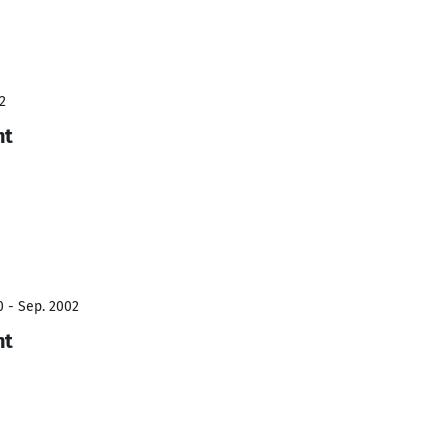
2
nt
0 - Sep. 2002
nt