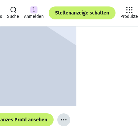
Stellenanzeige schalten
ts
Suche
Anmelden
Produkte
anzes Profil ansehen