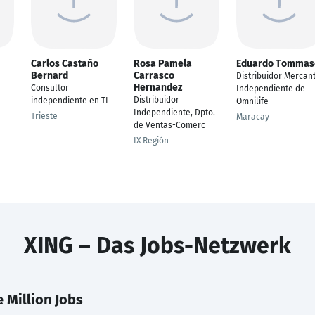
Carlos Castaño
Rosa Pamela
Eduardo Tommas
Bernard
Carrasco
Distribuidor Mercant
Hernandez
Consultor
Independiente de
Distribuidor
independiente en TI
Omnilife
Independiente, Dpto.
Trieste
Maracay
de Ventas-Comerc
IX Región
XING – Das Jobs-Netzwerk
 Million Jobs