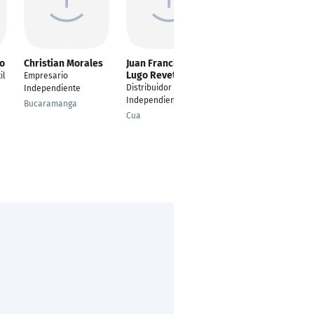
o
Christian Morales
Juan Francisco
Charo Herrera
Lugo Revette
il
Empresario
EMPRESARIA
Distribuidor
Independiente
INDEPENDIENTE DE
Independiente
OMNILIFE EN ESPAÑA
Bucaramanga
LEVANTE
Cua
Molina de segura