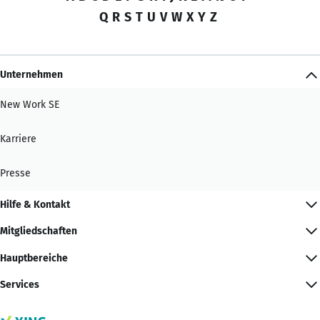
Q
R
S
T
U
V
W
X
Y
Z
Unternehmen
New Work SE
Karriere
Presse
Hilfe & Kontakt
Mitgliedschaften
Hauptbereiche
Services