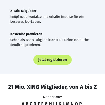
21 Mio. Mitglieder
Knüpf neue Kontakte und erhalte Impulse für ein
besseres Job-Leben.
Kostenlos profitieren
Schon als Basis-Mitglied kannst Du Deine Job-Suche
deutlich optimieren.
Jetzt registrieren
21 Mio. XING Mitglieder, von A bis Z
Nachname:
A
B
C
D
E
F
G
H
I
J
K
L
M
N
O
P