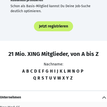
Kostenlos profitieren
Schon als Basis-Mitglied kannst Du Deine Job-Suche
deutlich optimieren.
Jetzt registrieren
21 Mio. XING Mitglieder, von A bis Z
Nachname:
A
B
C
D
E
F
G
H
I
J
K
L
M
N
O
P
Q
R
S
T
U
V
W
X
Y
Z
Unternehmen