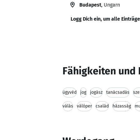
Budapest
, Ungarn
Logg Dich ein, um alle Einträg
Fähigkeiten und 
ügyvéd
jog
jogász
tanácsadás
sze
válás
válóper
család
házasság
mu