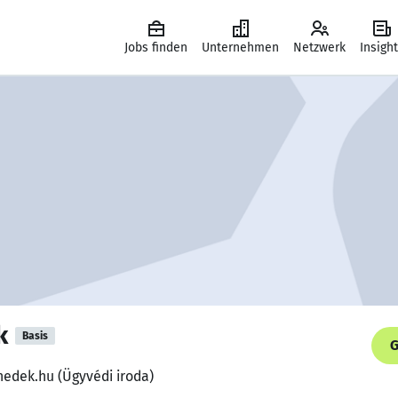
Jobs finden
Unternehmen
Netzwerk
Insigh
k
Basis
G
nedek.hu (Ügyvédi iroda)