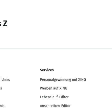
s Z
Services
eichnis
Personalgewinnung mit XING
is
Werben auf XING
Lebenslauf-Editor
nis
Anschreiben-Editor