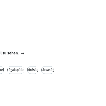
il zu sehen.
tel
cégalapítás
bíróság
társaság