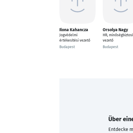
Ilona Kahancza
Orsolya Nagy
Jogvédelmi
HR, minőségbiztosí
értékesítési vezető
vezető
Budapest
Budapest
Über eine
Entdecke mi