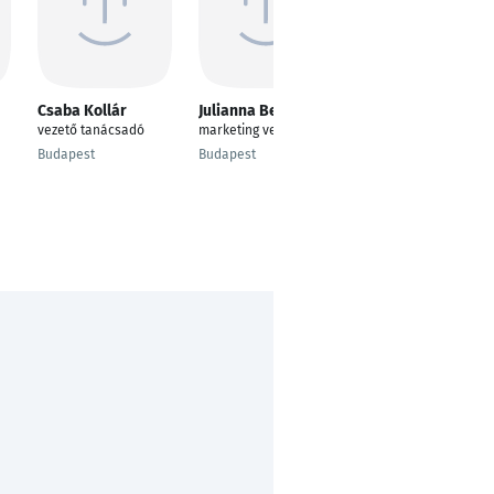
Csaba Kollár
Julianna Bellon
Szabolcs Koppányi
vezető tanácsadó
marketing vezető
partner
Budapest
Budapest
Budapest