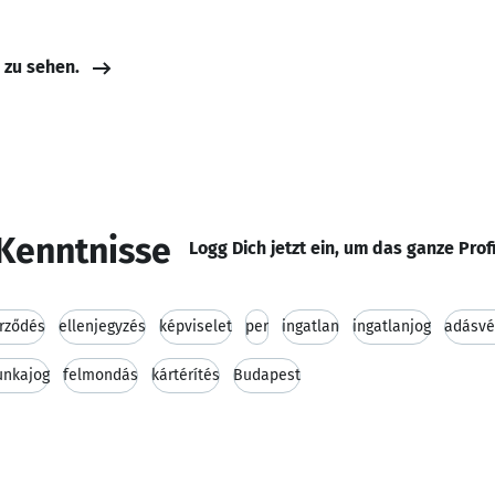
e zu sehen.
Kenntnisse
Logg Dich jetzt ein, um das ganze Prof
rződés
ellenjegyzés
képviselet
per
ingatlan
ingatlanjog
adásvé
nkajog
felmondás
kártérítés
Budapest