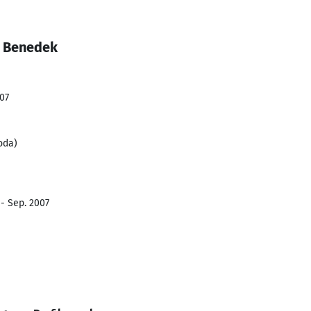
a Benedek
007
oda)
 - Sep. 2007