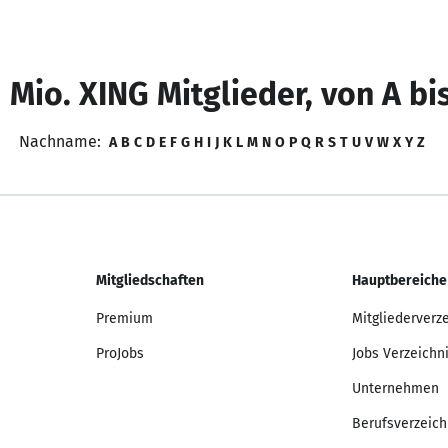
 Mio. XING Mitglieder, von A bi
Nachname:
A
B
C
D
E
F
G
H
I
J
K
L
M
N
O
P
Q
R
S
T
U
V
W
X
Y
Z
Mitgliedschaften
Hauptbereiche
Premium
Mitgliederverz
ProJobs
Jobs Verzeichn
Unternehmen
Berufsverzeich