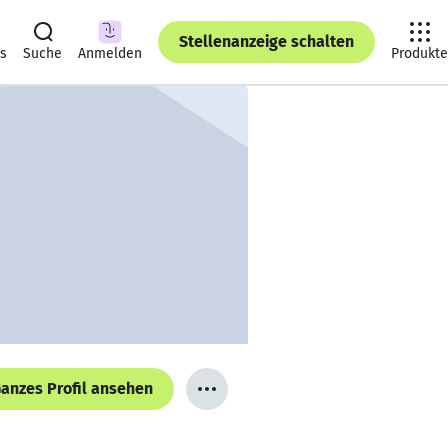
Stellenanzeige schalten
ts
Suche
Anmelden
Produkte
anzes Profil ansehen