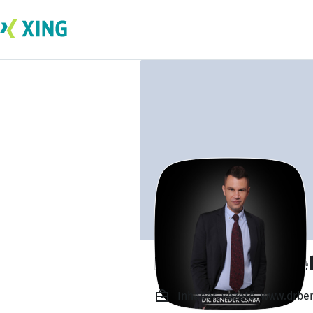
Dr. Csaba Benede
Inhaber, vezető, www.drbe