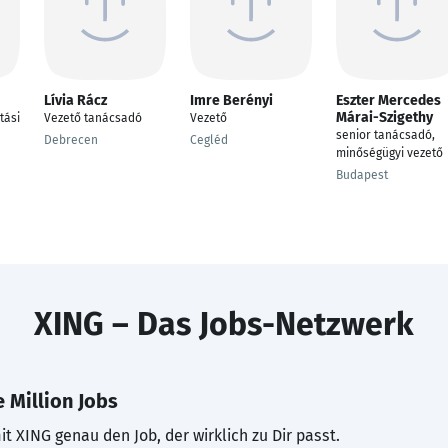
Lívia Rácz
Imre Berényi
Eszter Mercedes
Márai-Szigethy
tási
Vezető tanácsadó
Vezető
senior tanácsadó,
Debrecen
Cegléd
minőségügyi vezető
Budapest
XING – Das Jobs-Netzwerk
 Million Jobs
t XING genau den Job, der wirklich zu Dir passt.