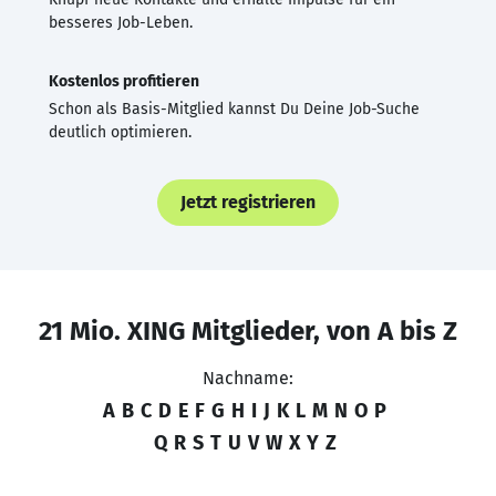
besseres Job-Leben.
Kostenlos profitieren
Schon als Basis-Mitglied kannst Du Deine Job-Suche
deutlich optimieren.
Jetzt registrieren
21 Mio. XING Mitglieder, von A bis Z
Nachname:
A
B
C
D
E
F
G
H
I
J
K
L
M
N
O
P
Q
R
S
T
U
V
W
X
Y
Z