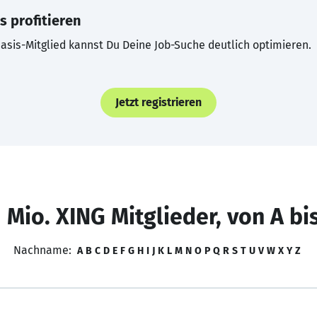
s profitieren
asis-Mitglied kannst Du Deine Job-Suche deutlich optimieren.
Jetzt registrieren
 Mio. XING Mitglieder, von A bi
Nachname:
A
B
C
D
E
F
G
H
I
J
K
L
M
N
O
P
Q
R
S
T
U
V
W
X
Y
Z