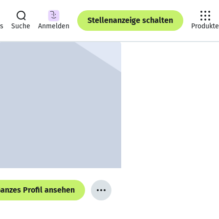
Stellenanzeige schalten
ts
Suche
Anmelden
Produkte
anzes Profil ansehen