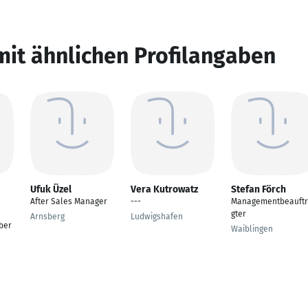
mit ähnlichen Profilangaben
Ufuk Üzel
Vera Kutrowatz
Stefan Förch
After Sales Manager
---
Managementbeauft
gter
Arnsberg
Ludwigshafen
ber
Waiblingen