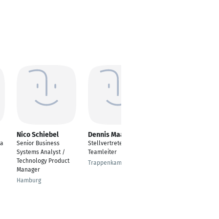
Nico Schiebel
Dennis Maaß
Alina Kazakova
ra
Senior Business
Stellvertretender
Konferenzdolmetsche
Systems Analyst /
Teamleiter
rin und Übersetzerin
Technology Product
Trappenkamp
Leipzig
Manager
Hamburg