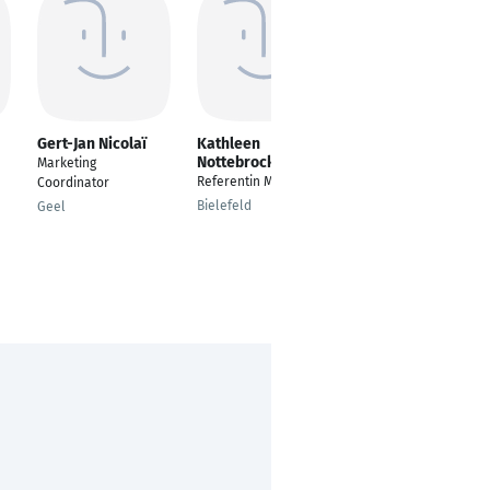
Gert-Jan Nicolaï
Kathleen
Adi Daniel
Nottebrock
Marketing
Study Coordinator
Referentin Marketing
Coordinator
Raanana
Bielefeld
Geel