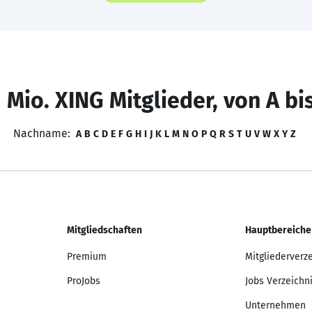
 Mio. XING Mitglieder, von A bi
Nachname:
A
B
C
D
E
F
G
H
I
J
K
L
M
N
O
P
Q
R
S
T
U
V
W
X
Y
Z
Mitgliedschaften
Hauptbereiche
Premium
Mitgliederverz
ProJobs
Jobs Verzeichn
Unternehmen