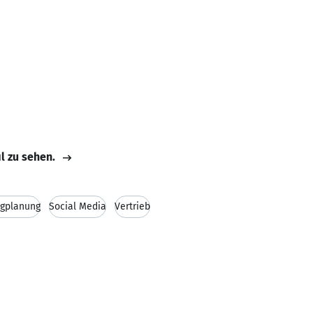
il zu sehen.
ngplanung
Social Media
Vertrieb