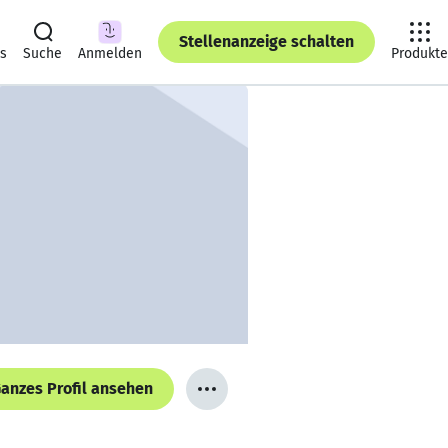
Stellenanzeige schalten
ts
Suche
Anmelden
Produkte
anzes Profil ansehen