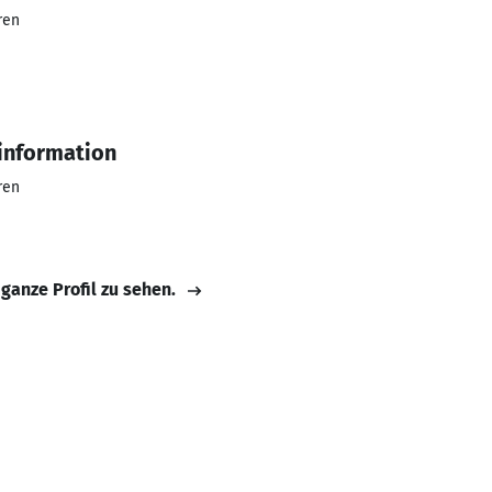
ren
tinformation
ren
 ganze Profil zu sehen.