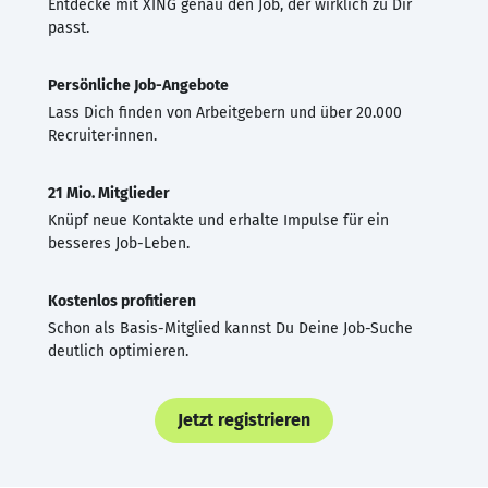
Entdecke mit XING genau den Job, der wirklich zu Dir
passt.
Persönliche Job-Angebote
Lass Dich finden von Arbeitgebern und über 20.000
Recruiter·innen.
21 Mio. Mitglieder
Knüpf neue Kontakte und erhalte Impulse für ein
besseres Job-Leben.
Kostenlos profitieren
Schon als Basis-Mitglied kannst Du Deine Job-Suche
deutlich optimieren.
Jetzt registrieren