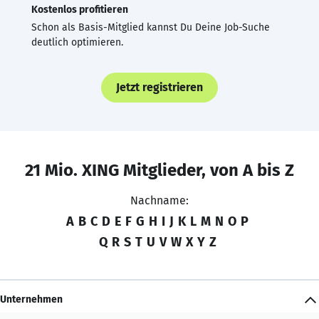
Kostenlos profitieren
Schon als Basis-Mitglied kannst Du Deine Job-Suche
deutlich optimieren.
Jetzt registrieren
21 Mio. XING Mitglieder, von A bis Z
Nachname:
A
B
C
D
E
F
G
H
I
J
K
L
M
N
O
P
Q
R
S
T
U
V
W
X
Y
Z
Unternehmen