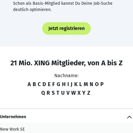
Schon als Basis-Mitglied kannst Du Deine Job-Suche
deutlich optimieren.
Jetzt registrieren
21 Mio. XING Mitglieder, von A bis Z
Nachname:
A
B
C
D
E
F
G
H
I
J
K
L
M
N
O
P
Q
R
S
T
U
V
W
X
Y
Z
Unternehmen
New Work SE