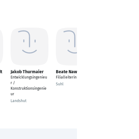
t
Jakob Thurmaier
Beate Nawrocki
Hendrik Freund
Entwicklungsingenieu
Filialleiterin
Schichtleiter
r /
Suhl
Oschatz
Konstruktionsingenie
ur
Landshut