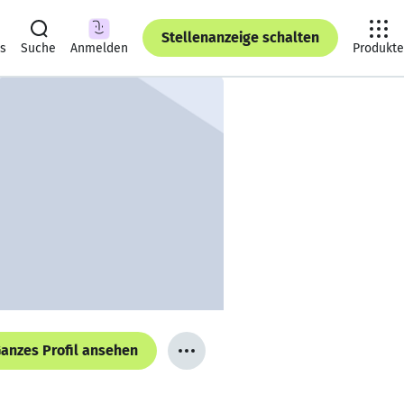
Stellenanzeige schalten
ts
Suche
Anmelden
Produkte
anzes Profil ansehen