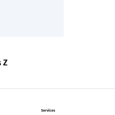
s Z
Services