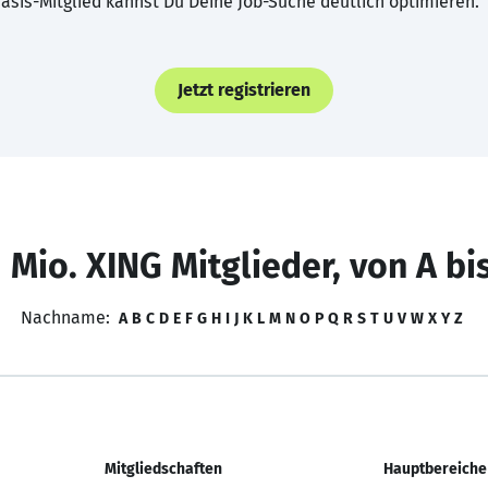
asis-Mitglied kannst Du Deine Job-Suche deutlich optimieren.
Jetzt registrieren
 Mio. XING Mitglieder, von A bi
Nachname:
A
B
C
D
E
F
G
H
I
J
K
L
M
N
O
P
Q
R
S
T
U
V
W
X
Y
Z
Mitgliedschaften
Hauptbereiche