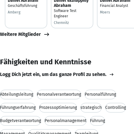
Daniel Abraham
Daniel Vazhappilly
Daniel Abraham
Abraham
Geschäftsführung
Financial Analyst
Software Test
Amberg
Moers
Engineer
Chemnitz
Weitere Mitglieder
Fähigkeiten und Kenntnisse
Logg Dich jetzt ein, um das ganze Profil zu sehen.
Abteilungsleitung
Personalverantwortung
Personalführung
Führungserfahrung
Prozessoptimierung
strategisch
Controlling
Budgetverantwortung
Personalmanagement
Führung
Management
Qualitätsmanagement
Teamleitung