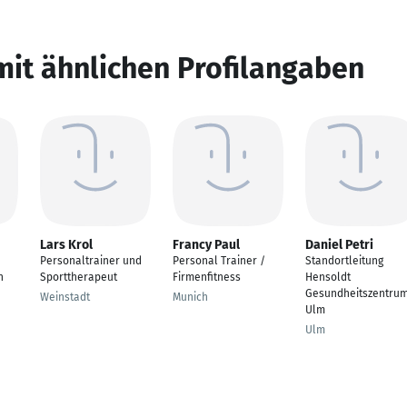
mit ähnlichen Profilangaben
Lars Krol
Francy Paul
Daniel Petri
Personaltrainer und
Personal Trainer /
Standortleitung
n
Sporttherapeut
Firmenfitness
Hensoldt
Gesundheitszentru
Weinstadt
Munich
Ulm
Ulm