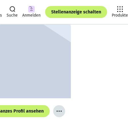
Stellenanzeige schalten
ts
Suche
Anmelden
Produkte
anzes Profil ansehen