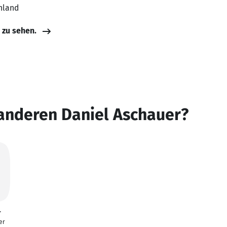
hland
e zu sehen.
anderen Daniel Aschauer?
r
er