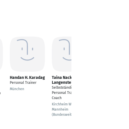
Handan H. Karadag
Taina Nacke-
Elke Wölfling
Langenstein
Personal Trainer
Diplom Reha-und
Selbstständiger
Gesundheitstrainerin,
München
Personal Trainer,
m
Fachtrainerin für med.
Coach
Rehabilitation
Kirchheim Weinstr. /
Gleisdorf
Mannheim
(Bundesweit)