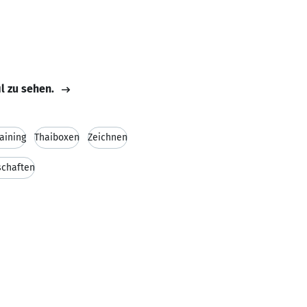
il zu sehen.
aining
Thaiboxen
Zeichnen
schaften