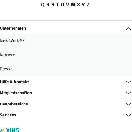
Q
R
S
T
U
V
W
X
Y
Z
Unternehmen
New Work SE
Karriere
Presse
Hilfe & Kontakt
Mitgliedschaften
Hauptbereiche
Services