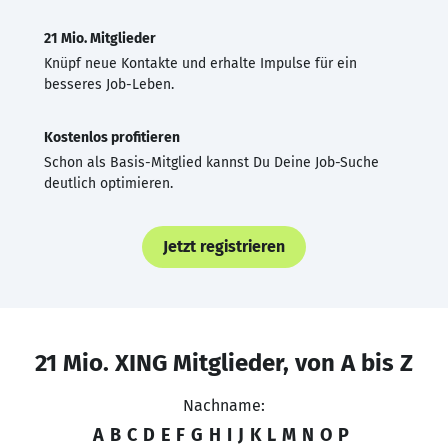
21 Mio. Mitglieder
Knüpf neue Kontakte und erhalte Impulse für ein
besseres Job-Leben.
Kostenlos profitieren
Schon als Basis-Mitglied kannst Du Deine Job-Suche
deutlich optimieren.
Jetzt registrieren
21 Mio. XING Mitglieder, von A bis Z
Nachname:
A
B
C
D
E
F
G
H
I
J
K
L
M
N
O
P