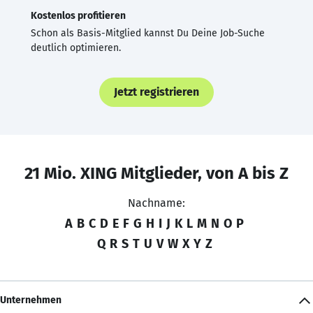
Kostenlos profitieren
Schon als Basis-Mitglied kannst Du Deine Job-Suche
deutlich optimieren.
Jetzt registrieren
21 Mio. XING Mitglieder, von A bis Z
Nachname:
A
B
C
D
E
F
G
H
I
J
K
L
M
N
O
P
Q
R
S
T
U
V
W
X
Y
Z
Unternehmen