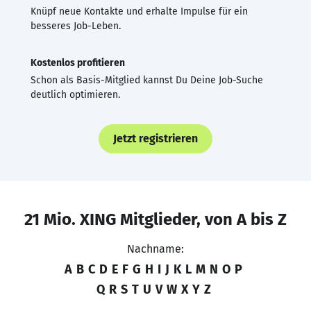
Knüpf neue Kontakte und erhalte Impulse für ein
besseres Job-Leben.
Kostenlos profitieren
Schon als Basis-Mitglied kannst Du Deine Job-Suche
deutlich optimieren.
Jetzt registrieren
21 Mio. XING Mitglieder, von A bis Z
Nachname:
A
B
C
D
E
F
G
H
I
J
K
L
M
N
O
P
Q
R
S
T
U
V
W
X
Y
Z