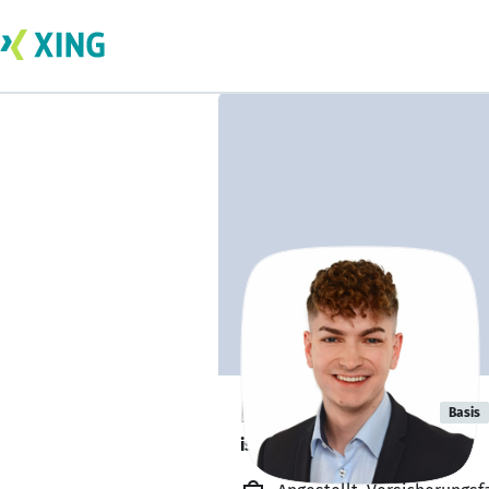
Daniel Chirica
Basis
ist gesund und munter. 🥦