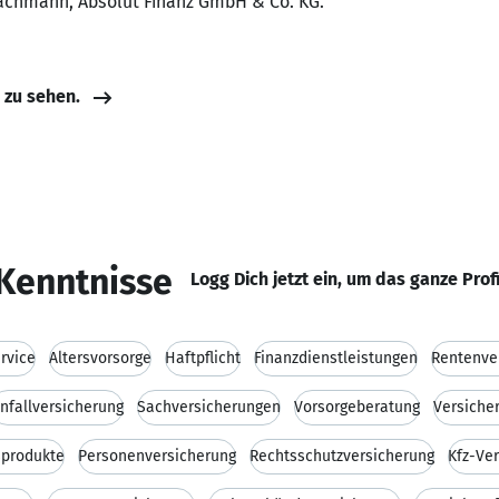
fachmann, Absolut Finanz GmbH & Co. KG.
e zu sehen.
Kenntnisse
Logg Dich jetzt ein, um das ganze Prof
rvice
Altersvorsorge
Haftpflicht
Finanzdienstleistungen
Rentenve
nfallversicherung
Sachversicherungen
Vorsorgeberatung
Versiche
sprodukte
Personenversicherung
Rechtsschutzversicherung
Kfz-Ve