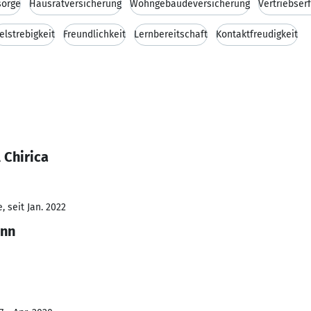
sorge
Hausratversicherung
Wohngebäudeversicherung
Vertriebser
ielstrebigkeit
Freundlichkeit
Lernbereitschaft
Kontaktfreudigkeit
 Chirica
 seit Jan. 2022
ann