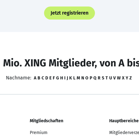
Jetzt registrieren
 Mio. XING Mitglieder, von A bi
Nachname:
A
B
C
D
E
F
G
H
I
J
K
L
M
N
O
P
Q
R
S
T
U
V
W
X
Y
Z
Mitgliedschaften
Hauptbereiche
Premium
Mitgliederverz