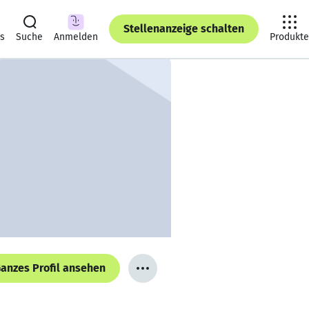
Stellenanzeige schalten
ts
Suche
Anmelden
Produkte
anzes Profil ansehen