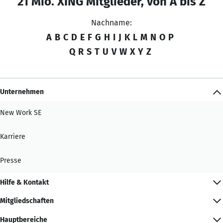
21 Mio. XING Mitglieder, von A bis Z
Nachname:
A
B
C
D
E
F
G
H
I
J
K
L
M
N
O
P
Q
R
S
T
U
V
W
X
Y
Z
Unternehmen
New Work SE
Karriere
Presse
Hilfe & Kontakt
Mitgliedschaften
Hauptbereiche