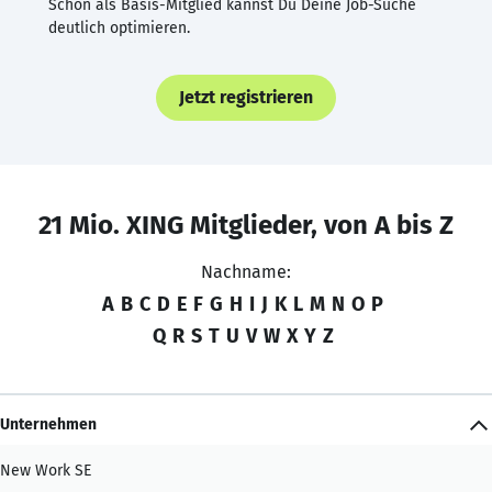
Schon als Basis-Mitglied kannst Du Deine Job-Suche
deutlich optimieren.
Jetzt registrieren
21 Mio. XING Mitglieder, von A bis Z
Nachname:
A
B
C
D
E
F
G
H
I
J
K
L
M
N
O
P
Q
R
S
T
U
V
W
X
Y
Z
Unternehmen
New Work SE