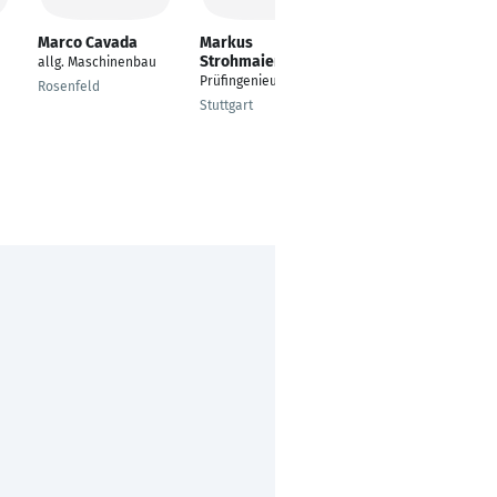
Marco Cavada
Markus
Felix Ripperger
Strohmaier
allg. Maschinenbau
Techniker
Prüfingenieur
Rosenfeld
Freilassing
Stuttgart