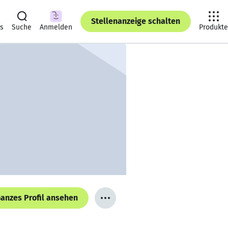
Stellenanzeige schalten
ts
Suche
Anmelden
Produkte
anzes Profil ansehen