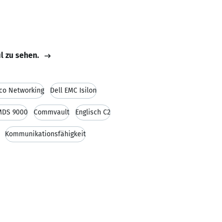
il zu sehen.
co Networking
Dell EMC Isilon
MDS 9000
Commvault
Englisch C2
Kommunikationsfähigkeit