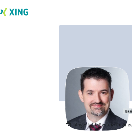
Daniel Fechner
Bas
Angestellt, System Enginee