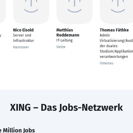
Nico Eisold
Matthias
Thomas Fäthke
Reddemann
y
Server und
Admin
IT-Leitung
Infrastruktur
Virtualisierung/Ausb
der duales
Uetze
Hannover
Studium/Applikatio
verantwortungen
Ilmenau
XING – Das Jobs-Netzwerk
 Million Jobs