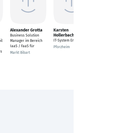
Alexander Grotta
Karsten
Jens Ulrich
Hollerbach
Business Solution
Sachbearbeiter IT-
IT-System Engineer
il
Manager im Bereich
Sicherheit
IaaS / FaaS für
Pforzheim
Welsleben
ns
Markt Bibart