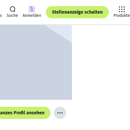
Stellenanzeige schalten
ts
Suche
Anmelden
Produkte
anzes Profil ansehen