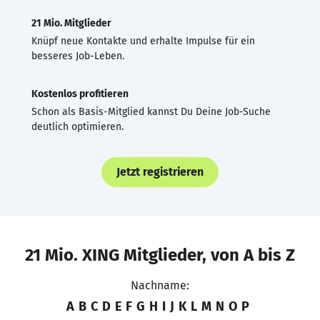
21 Mio. Mitglieder
Knüpf neue Kontakte und erhalte Impulse für ein
besseres Job-Leben.
Kostenlos profitieren
Schon als Basis-Mitglied kannst Du Deine Job-Suche
deutlich optimieren.
Jetzt registrieren
21 Mio. XING Mitglieder, von A bis Z
Nachname:
A
B
C
D
E
F
G
H
I
J
K
L
M
N
O
P