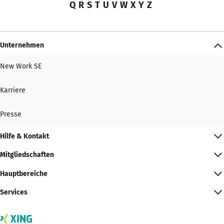
Q
R
S
T
U
V
W
X
Y
Z
Unternehmen
New Work SE
Karriere
Presse
Hilfe & Kontakt
Mitgliedschaften
Hauptbereiche
Services