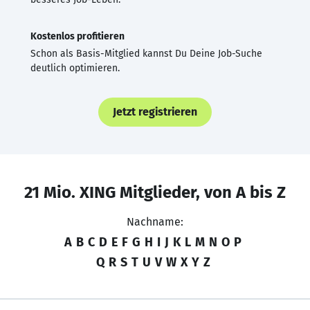
Kostenlos profitieren
Schon als Basis-Mitglied kannst Du Deine Job-Suche
deutlich optimieren.
Jetzt registrieren
21 Mio. XING Mitglieder, von A bis Z
Nachname:
A
B
C
D
E
F
G
H
I
J
K
L
M
N
O
P
Q
R
S
T
U
V
W
X
Y
Z