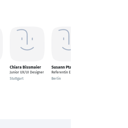
Chiara Bissmaier
Susann Ptak
Thomas Neitsch
Junior UX/UI Designer
Referentin E-Learning
Senior UX Consultant
Stuttgart
Berlin
Essen