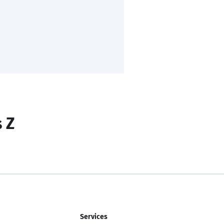
s Z
Services