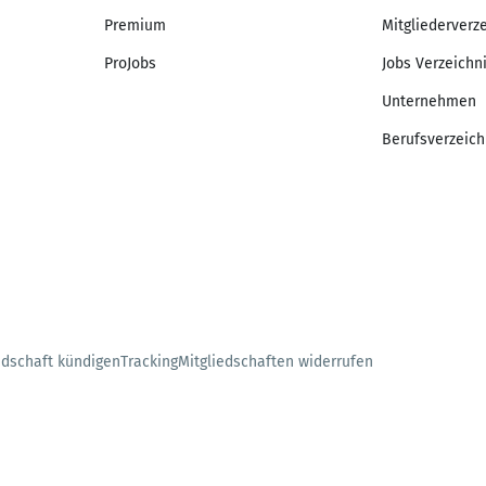
Premium
Mitgliederverz
ProJobs
Jobs Verzeichn
Unternehmen
Berufsverzeich
edschaft kündigen
Tracking
Mitgliedschaften widerrufen