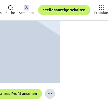
Stellenanzeige schalten
ts
Suche
Anmelden
Produkte
anzes Profil ansehen