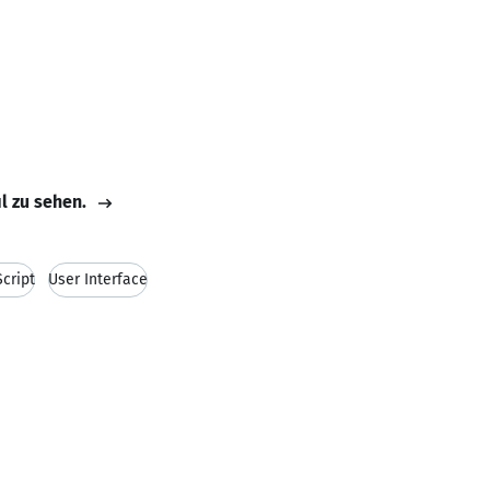
il zu sehen.
cript
User Interface