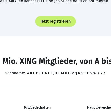
asis-Mitglied kannst Du Deine Job-Suche deutlich optimieren.
Jetzt registrieren
 Mio. XING Mitglieder, von A bi
Nachname:
A
B
C
D
E
F
G
H
I
J
K
L
M
N
O
P
Q
R
S
T
U
V
W
X
Y
Z
Mitgliedschaften
Hauptbereiche