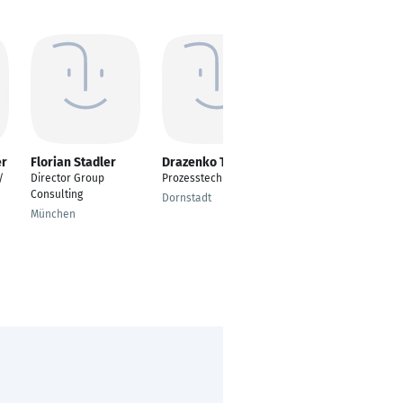
er
Florian Stadler
Drazenko Trkulja
Anastasja Miller
/
Director Group
Prozesstechniker
European Business &
Consulting
Psychology
Dornstadt
München
Hamburg