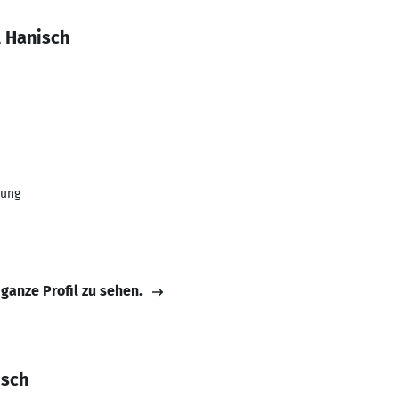
l Hanisch
tung
 ganze Profil zu sehen.
isch