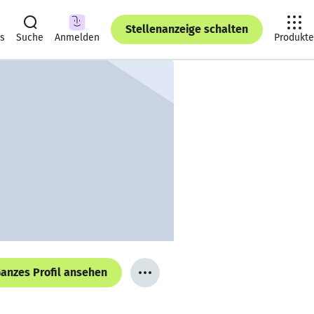
Stellenanzeige schalten
ts
Suche
Anmelden
Produkte
anzes Profil ansehen