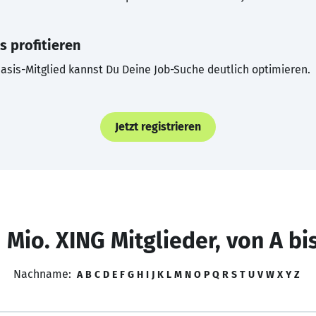
s profitieren
asis-Mitglied kannst Du Deine Job-Suche deutlich optimieren.
Jetzt registrieren
 Mio. XING Mitglieder, von A bi
Nachname:
A
B
C
D
E
F
G
H
I
J
K
L
M
N
O
P
Q
R
S
T
U
V
W
X
Y
Z