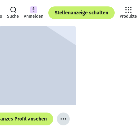
Stellenanzeige schalten
ts
Suche
Anmelden
Produkte
anzes Profil ansehen