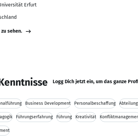
Universität Erfurt
tschland
e zu sehen.
Kenntnisse
Logg Dich jetzt ein, um das ganze Prof
nalführung
Business Development
Personalbeschaffung
Abteilung
agogik
Führungserfahrung
Führung
Kreativität
Konfliktmanageme
ement