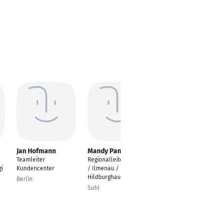
Jan Hofmann
Mandy Panzer
Gerald Gerlach
Teamleiter
Regionalleiterin Suhl
Regionalleiter
gi
Kundencenter
/ Ilmenau /
Recklinghausen
Hildburghausen
Berlin
Suhl