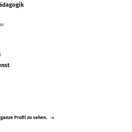
pädagogik
II
3
enst
 ganze Profil zu sehen.