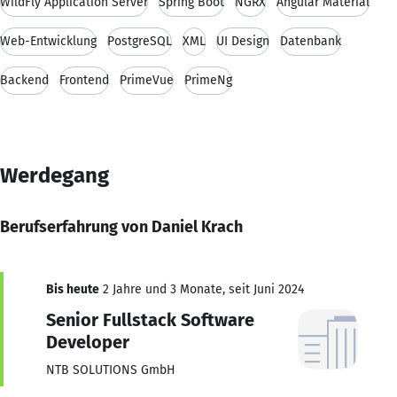
WildFly Application Server
Spring Boot
NGRX
Angular Material
Web-Entwicklung
PostgreSQL
XML
UI Design
Datenbank
Backend
Frontend
PrimeVue
PrimeNg
Werdegang
Berufserfahrung von Daniel Krach
Bis heute
2 Jahre und 3 Monate, seit Juni 2024
Senior Fullstack Software
Developer
NTB SOLUTIONS GmbH