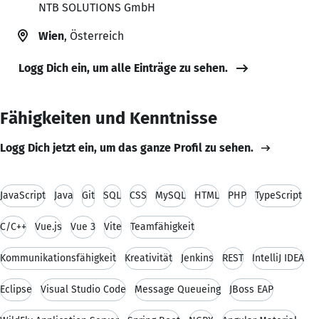
NTB SOLUTIONS GmbH
Wien
, Österreich
Logg Dich ein, um alle Einträge zu sehen.
Fähigkeiten und Kenntnisse
Logg Dich jetzt ein, um das ganze Profil zu sehen.
JavaScript
Java
Git
SQL
CSS
MySQL
HTML
PHP
TypeScript
C/C++
Vue.js
Vue 3
Vite
Teamfähigkeit
Kommunikationsfähigkeit
Kreativität
Jenkins
REST
IntelliJ IDEA
Eclipse
Visual Studio Code
Message Queueing
JBoss EAP