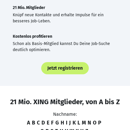
21 Mio. Mitglieder
Knüpf neue Kontakte und erhalte Impulse für ein
besseres Job-Leben.
Kostenlos profitieren
Schon als Basis-Mitglied kannst Du Deine Job-Suche
deutlich optimieren.
Jetzt registrieren
21 Mio. XING Mitglieder, von A bis Z
Nachname:
A
B
C
D
E
F
G
H
I
J
K
L
M
N
O
P