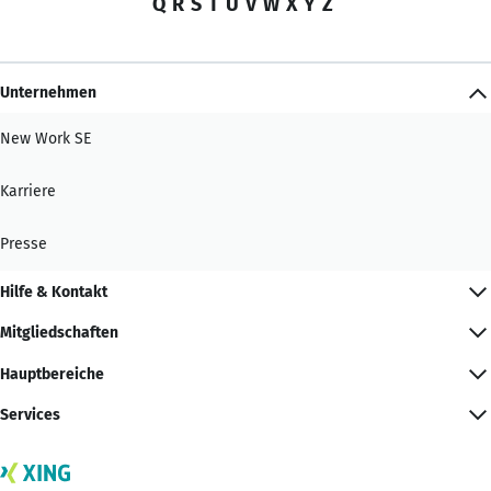
Q
R
S
T
U
V
W
X
Y
Z
Unternehmen
New Work SE
Karriere
Presse
Hilfe & Kontakt
Mitgliedschaften
Hauptbereiche
Services