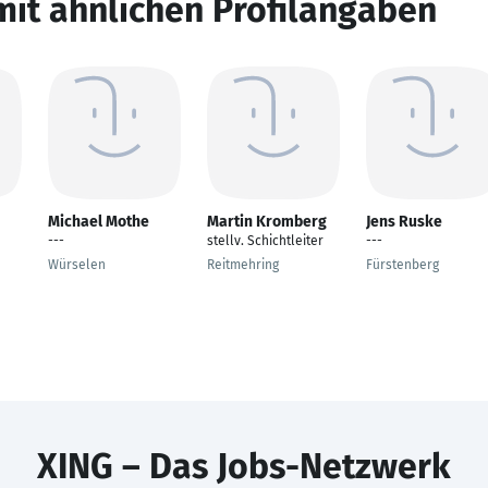
mit ähnlichen Profilangaben
Michael Mothe
Martin Kromberg
Jens Ruske
---
stellv. Schichtleiter
---
Würselen
Reitmehring
Fürstenberg
XING – Das Jobs-Netzwerk