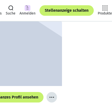
Stellenanzeige schalten
ts
Suche
Anmelden
Produkte
anzes Profil ansehen