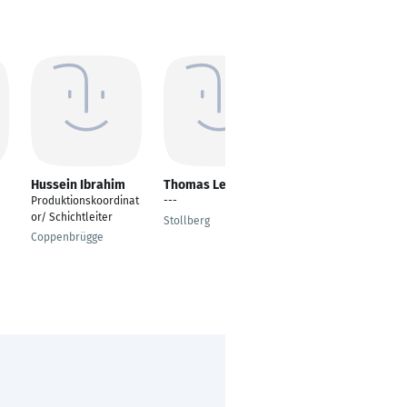
Hussein Ibrahim
Thomas Leisching
Dominik Gebauer
Produktionskoordinat
---
Schichtleiter
or/ Schichtleiter
Stollberg
Oer-Erkenschwick
Coppenbrügge