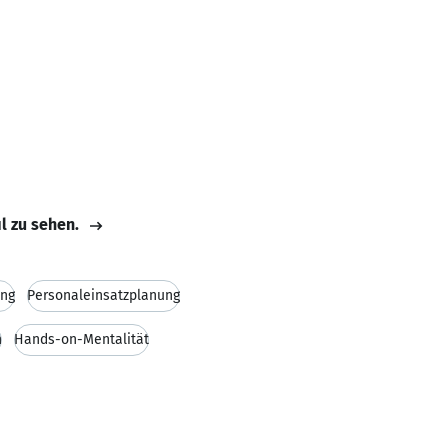
il zu sehen.
ung
Personaleinsatzplanung
n
Hands-on-Mentalität