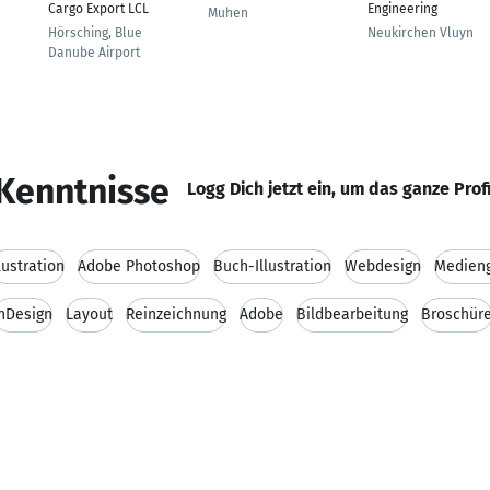
Cargo Export LCL
Engineering
Muhen
Hörsching, Blue
Neukirchen Vluyn
Danube Airport
Kenntnisse
Logg Dich jetzt ein, um das ganze Prof
llustration
Adobe Photoshop
Buch-Illustration
Webdesign
Medieng
nDesign
Layout
Reinzeichnung
Adobe
Bildbearbeitung
Broschür