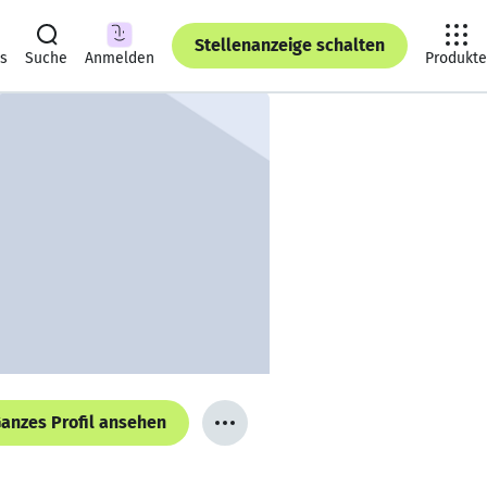
Stellenanzeige schalten
ts
Suche
Anmelden
Produkte
anzes Profil ansehen