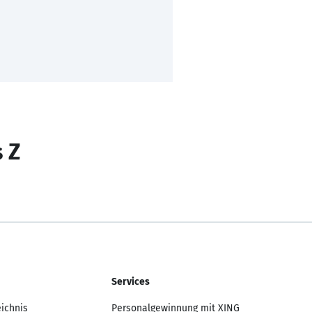
s Z
Services
eichnis
Personalgewinnung mit XING