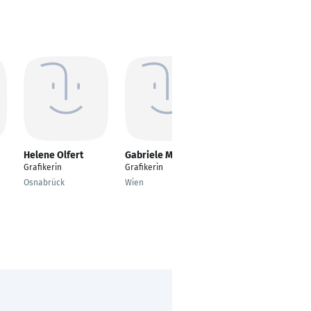
Helene Olfert
Gabriele Milewski
Marion Thul
Grafikerin
Grafikerin
Social Media
Managerin und
Osnabrück
Wien
Grafikerin
Rehlingen-Siersburg