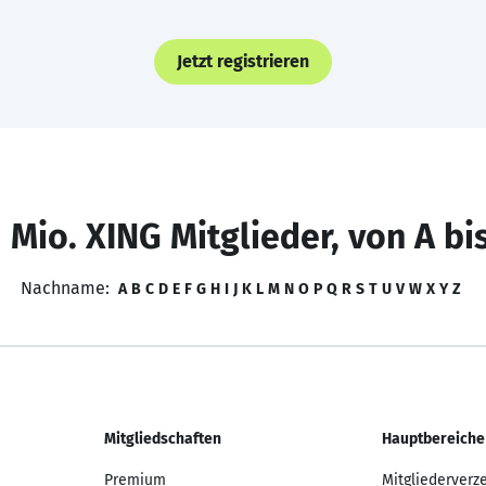
Jetzt registrieren
 Mio. XING Mitglieder, von A bi
Nachname:
A
B
C
D
E
F
G
H
I
J
K
L
M
N
O
P
Q
R
S
T
U
V
W
X
Y
Z
Mitgliedschaften
Hauptbereiche
Premium
Mitgliederverz