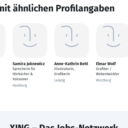
mit ähnlichen Profilangaben
Samira Juknewicz
Anne-Kathrin Behl
Elmar Wolf
Sprecherin für
Illustratorin,
Grafiker /
Hörbücher &
Grafikerin
Webentwickler
Voiceover
Leipzig
Würzburg
Hamburg