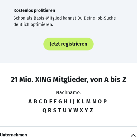
Kostenlos profitieren
Schon als Basis-Mitglied kannst Du Deine Job-Suche
deutlich optimieren.
Jetzt registrieren
21 Mio. XING Mitglieder, von A bis Z
Nachname:
A
B
C
D
E
F
G
H
I
J
K
L
M
N
O
P
Q
R
S
T
U
V
W
X
Y
Z
Unternehmen