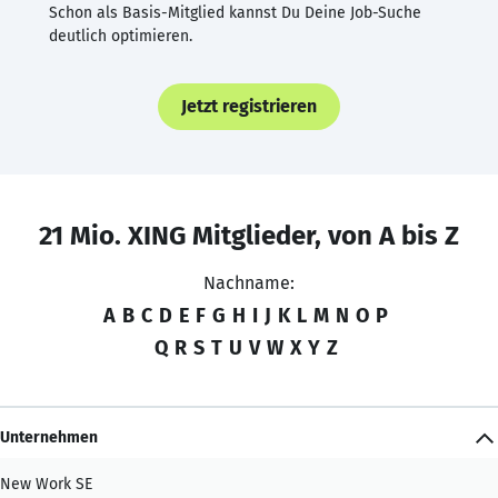
Schon als Basis-Mitglied kannst Du Deine Job-Suche
deutlich optimieren.
Jetzt registrieren
21 Mio. XING Mitglieder, von A bis Z
Nachname:
A
B
C
D
E
F
G
H
I
J
K
L
M
N
O
P
Q
R
S
T
U
V
W
X
Y
Z
Unternehmen
New Work SE