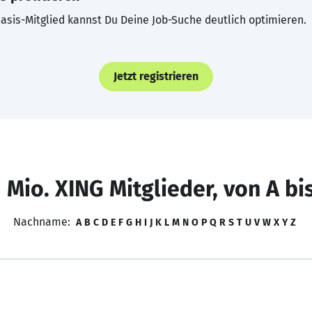
asis-Mitglied kannst Du Deine Job-Suche deutlich optimieren.
Jetzt registrieren
 Mio. XING Mitglieder, von A bi
Nachname:
A
B
C
D
E
F
G
H
I
J
K
L
M
N
O
P
Q
R
S
T
U
V
W
X
Y
Z