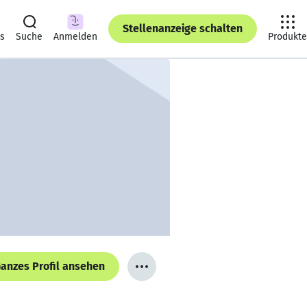
Stellenanzeige schalten
ts
Suche
Anmelden
Produkte
anzes Profil ansehen