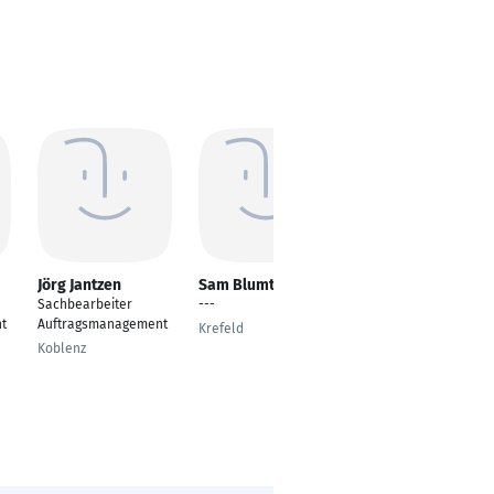
Jörg Jantzen
Sam Blumtritt
David Pinkepank
Sachbearbeiter
---
Sachbearbeiter im
t
Auftragsmanagement
Auftragsmanagement
Krefeld
/ Messstellenbetrieb
Koblenz
Braunschweig