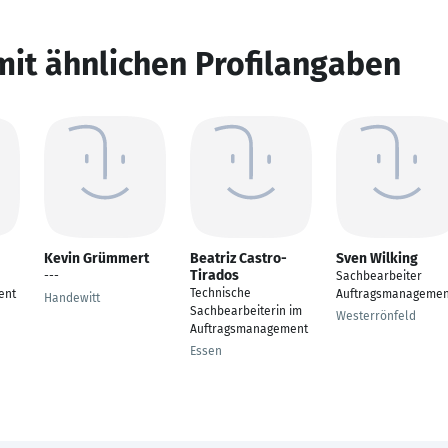
mit ähnlichen Profilangaben
Kevin Grümmert
Beatriz Castro-
Sven Wilking
Tirados
---
Sachbearbeiter
Technische
ent
Auftragsmanagemen
Handewitt
Sachbearbeiterin im
Westerrönfeld
Auftragsmanagement
Essen