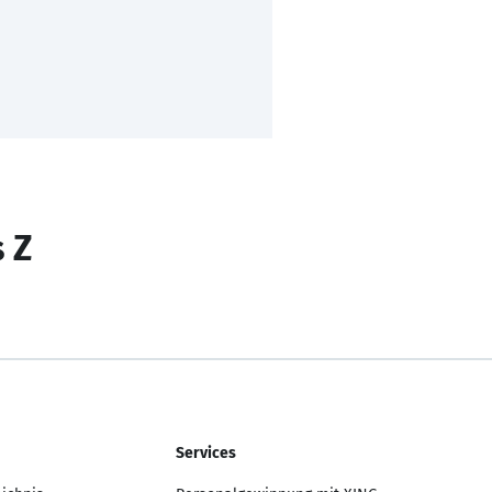
s Z
Services