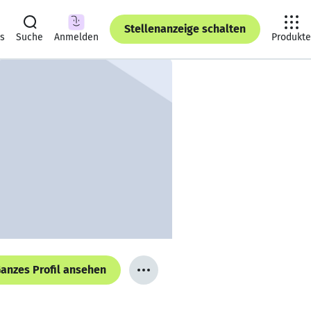
Stellenanzeige schalten
ts
Suche
Anmelden
Produkte
anzes Profil ansehen