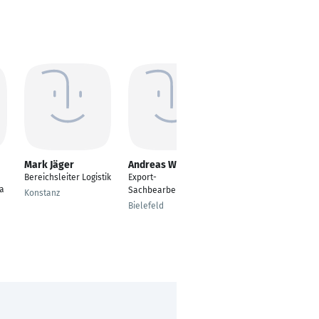
Mark Jäger
Andreas Wilhelms
Burak Ercan
Bereichsleiter Logistik
Export-
Assistent des
a
Sachbearbeiter
Bereichsleiters
Konstanz
Bielefeld
VEKA AG