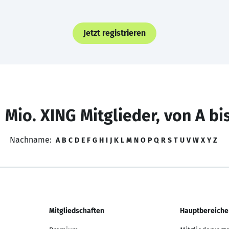
Jetzt registrieren
 Mio. XING Mitglieder, von A bi
Nachname:
A
B
C
D
E
F
G
H
I
J
K
L
M
N
O
P
Q
R
S
T
U
V
W
X
Y
Z
Mitgliedschaften
Hauptbereiche