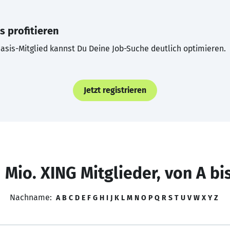
s profitieren
asis-Mitglied kannst Du Deine Job-Suche deutlich optimieren.
Jetzt registrieren
 Mio. XING Mitglieder, von A bi
Nachname:
A
B
C
D
E
F
G
H
I
J
K
L
M
N
O
P
Q
R
S
T
U
V
W
X
Y
Z