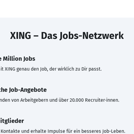
XING – Das Jobs-Netzwerk
 Million Jobs
t XING genau den Job, der wirklich zu Dir passt.
che Job-Angebote
inden von Arbeitgebern und über 20.000 Recruiter·innen.
itglieder
Kontakte und erhalte Impulse für ein besseres Job-Leben.