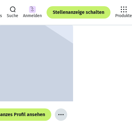
Stellenanzeige schalten
ts
Suche
Anmelden
Produkte
anzes Profil ansehen