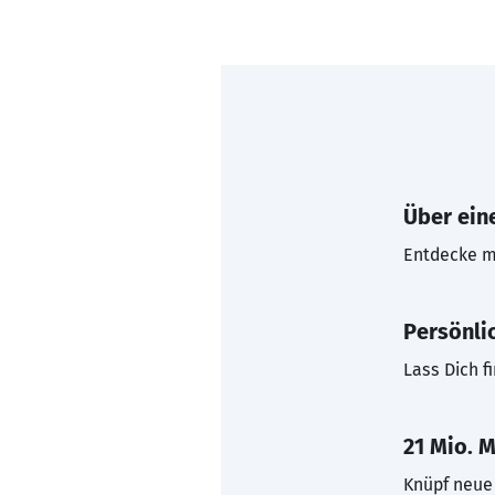
Über eine
Entdecke mi
Persönli
Lass Dich f
21 Mio. M
Knüpf neue 