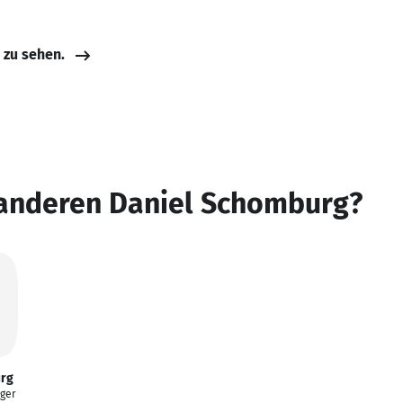
e zu sehen.
 anderen Daniel Schomburg?
urg
ger