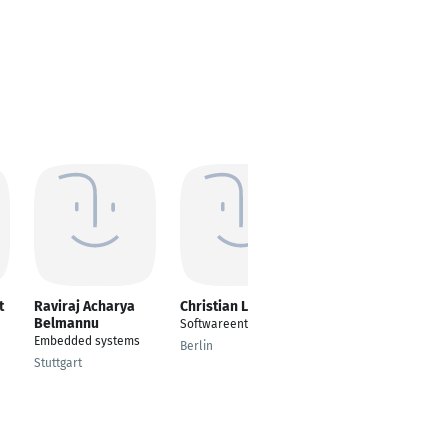
t
Raviraj Acharya
Christian Lange
Andreas
Belmannu
Voggeneder
Softwareentwickler
Embedded systems
Hardware / Software
Berlin
Engineer
Stuttgart
Linz