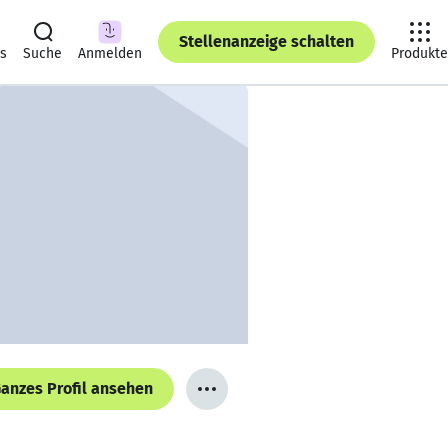
Stellenanzeige schalten
ts
Suche
Anmelden
Produkte
anzes Profil ansehen