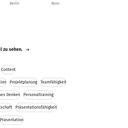
Berlin
Bonn
Bonn
il zu sehen.
Content
ion
Projektplanung
Teamfähigkeit
hes Denken
Personaltraining
tschaft
Präsentationsfähigkeit
Präsentation