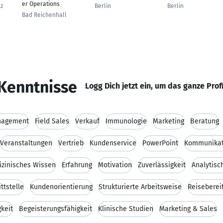
er Operations
z
Berlin
Berlin
Bad Reichenhall
Kenntnisse
Logg Dich jetzt ein, um das ganze Prof
nagement
Field Sales
Verkauf
Immunologie
Marketing
Beratung
Veranstaltungen
Vertrieb
Kundenservice
PowerPoint
Kommunikat
zinisches Wissen
Erfahrung
Motivation
Zuverlässigkeit
Analytisc
ttstelle
Kundenorientierung
Strukturierte Arbeitsweise
Reiseberei
keit
Begeisterungsfähigkeit
Klinische Studien
Marketing & Sales