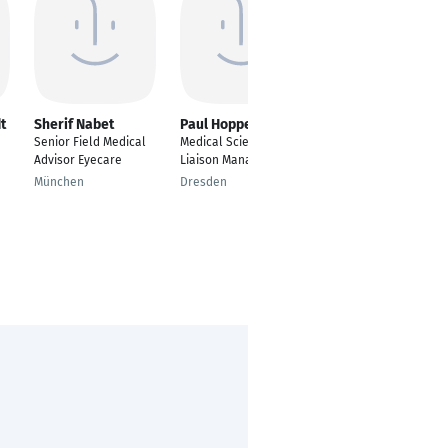
t
Sherif Nabet
Paul Hoppenz
Jennifer Feix
Senior Field Medical
Medical Science
Pharmareferentin
Advisor Eyecare
Liaison Manager
Karlsruhe
München
Dresden