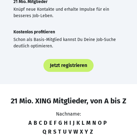
21 Mio. Mitglieder
Knüpf neue Kontakte und erhalte Impulse für ein
besseres Job-Leben.
Kostenlos profitieren
Schon als Basis-Mitglied kannst Du Deine Job-Suche
deutlich optimieren.
Jetzt registrieren
21 Mio. XING Mitglieder, von A bis Z
Nachname:
A
B
C
D
E
F
G
H
I
J
K
L
M
N
O
P
Q
R
S
T
U
V
W
X
Y
Z