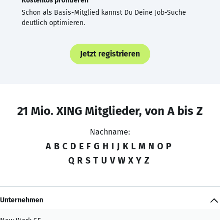
Kostenlos profitieren
Schon als Basis-Mitglied kannst Du Deine Job-Suche
deutlich optimieren.
Jetzt registrieren
21 Mio. XING Mitglieder, von A bis Z
Nachname:
A
B
C
D
E
F
G
H
I
J
K
L
M
N
O
P
Q
R
S
T
U
V
W
X
Y
Z
Unternehmen