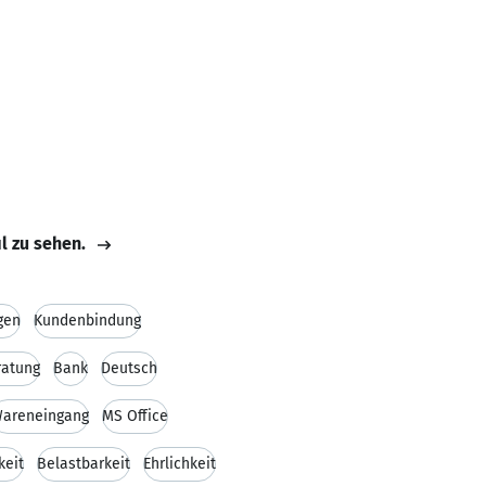
il zu sehen.
gen
Kundenbindung
ratung
Bank
Deutsch
areneingang
MS Office
keit
Belastbarkeit
Ehrlichkeit