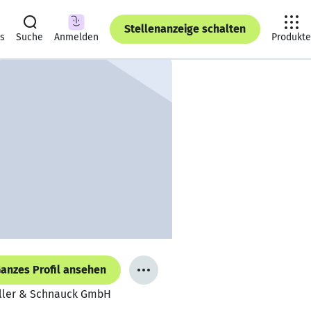
Stellenanzeige schalten
ts
Suche
Anmelden
Produkte
anzes Profil ansehen
iller & Schnauck GmbH