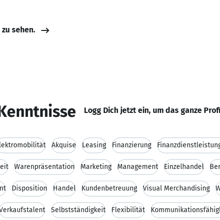
e zu sehen.
Kenntnisse
Logg Dich jetzt ein, um das ganze Prof
lektromobilität
Akquise
Leasing
Finanzierung
Finanzdienstleistun
eit
Warenpräsentation
Marketing
Management
Einzelhandel
Be
nt
Disposition
Handel
Kundenbetreuung
Visual Merchandising
W
Verkaufstalent
Selbstständigkeit
Flexibilität
Kommunikationsfähig