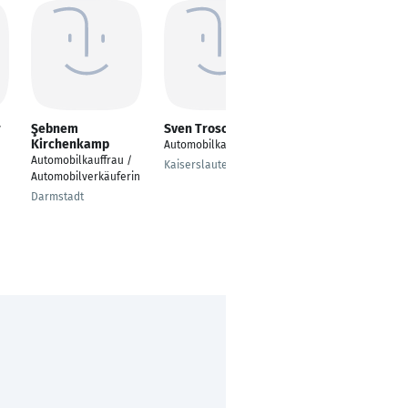
r
Şebnem
Sven Troschke
Sebastian Fürtjes
Kirchenkamp
Automobilkaufmann
Verkaufsberater
Automobilkauffrau /
Neuwagen und
Kaiserslautern
Automobilverkäuferin
Gebrauchtwagen
Darmstadt
Kleve