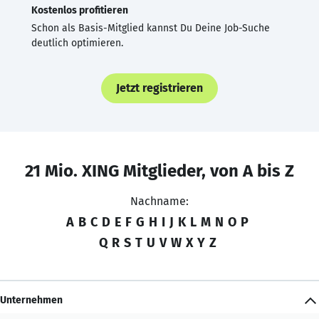
Kostenlos profitieren
Schon als Basis-Mitglied kannst Du Deine Job-Suche
deutlich optimieren.
Jetzt registrieren
21 Mio. XING Mitglieder, von A bis Z
Nachname:
A
B
C
D
E
F
G
H
I
J
K
L
M
N
O
P
Q
R
S
T
U
V
W
X
Y
Z
Unternehmen