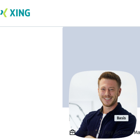
Daniel Ulm
Basis
Angestellt, Key Account M