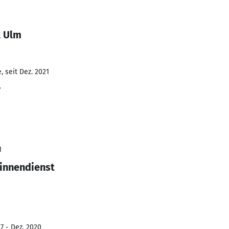
l Ulm
 seit Dez. 2021
r
1
sinnendienst
7 - Dez. 2020