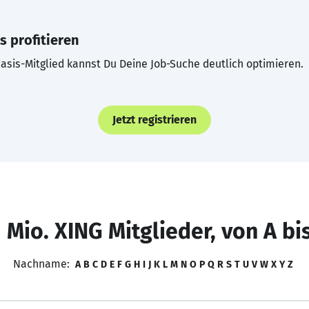
s profitieren
asis-Mitglied kannst Du Deine Job-Suche deutlich optimieren.
Jetzt registrieren
 Mio. XING Mitglieder, von A bi
Nachname:
A
B
C
D
E
F
G
H
I
J
K
L
M
N
O
P
Q
R
S
T
U
V
W
X
Y
Z