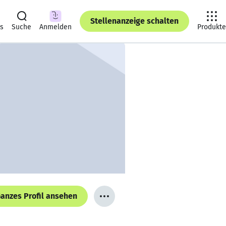
Stellenanzeige schalten
ts
Suche
Anmelden
Produkte
anzes Profil ansehen