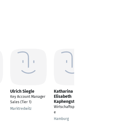
Ulrich Siegle
Katharina
Andrea Thüner
Elisabeth
Key Account Manager
Key Account Manager
Kaphengst
Sales (Tier 1)
Personal Care
Wirtschaftspsychologi
Components / Head
Marktredwitz
e
of Market Support
Hamburg
Gronau