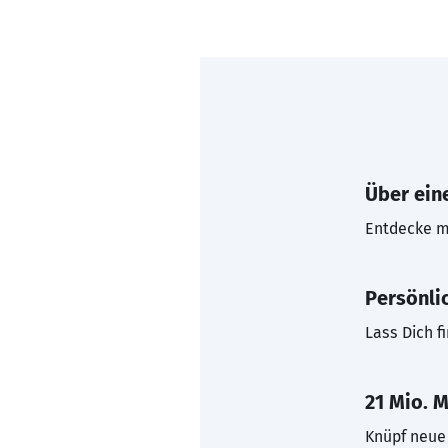
Über eine
Entdecke mi
Persönli
Lass Dich f
21 Mio. M
Knüpf neue 