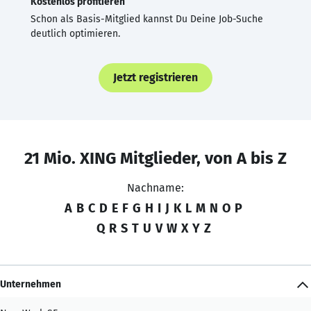
Kostenlos profitieren
Schon als Basis-Mitglied kannst Du Deine Job-Suche
deutlich optimieren.
Jetzt registrieren
21 Mio. XING Mitglieder, von A bis Z
Nachname:
A
B
C
D
E
F
G
H
I
J
K
L
M
N
O
P
Q
R
S
T
U
V
W
X
Y
Z
Unternehmen