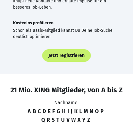
Knüpf neue Kontakte und erhalte Impulse für ein
besseres Job-Leben.
Kostenlos profitieren
Schon als Basis-Mitglied kannst Du Deine Job-Suche
deutlich optimieren.
Jetzt registrieren
21 Mio. XING Mitglieder, von A bis Z
Nachname:
A
B
C
D
E
F
G
H
I
J
K
L
M
N
O
P
Q
R
S
T
U
V
W
X
Y
Z