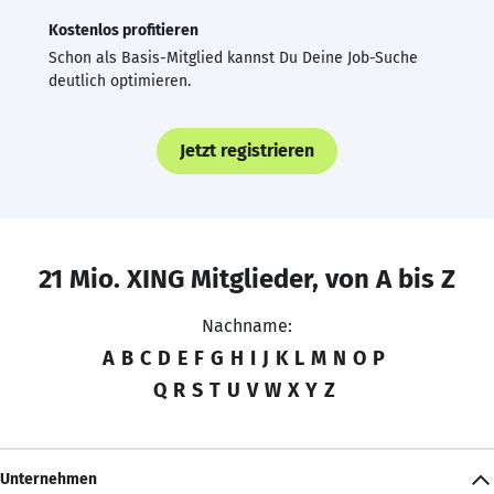
Kostenlos profitieren
Schon als Basis-Mitglied kannst Du Deine Job-Suche
deutlich optimieren.
Jetzt registrieren
21 Mio. XING Mitglieder, von A bis Z
Nachname:
A
B
C
D
E
F
G
H
I
J
K
L
M
N
O
P
Q
R
S
T
U
V
W
X
Y
Z
Unternehmen