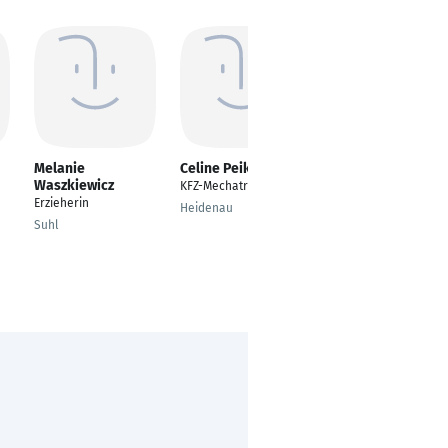
Melanie
Celine Peikert
Angelina Reckhart
Waszkiewicz
KFZ-Mechatroniker
staatlich anerkannte
Erzieherin
Erzieherin
Heidenau
Suhl
Jesberg