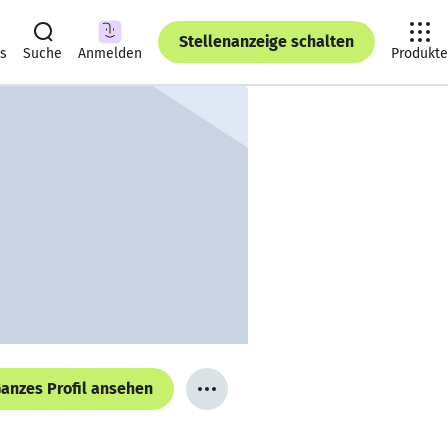
Stellenanzeige schalten
ts
Suche
Anmelden
Produkte
anzes Profil ansehen