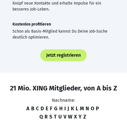
Knüpf neue Kontakte und erhalte Impulse für ein
besseres Job-Leben.
Kostenlos profitieren
Schon als Basis-Mitglied kannst Du Deine Job-Suche
deutlich optimieren.
Jetzt registrieren
21 Mio. XING Mitglieder, von A bis Z
Nachname:
A
B
C
D
E
F
G
H
I
J
K
L
M
N
O
P
Q
R
S
T
U
V
W
X
Y
Z